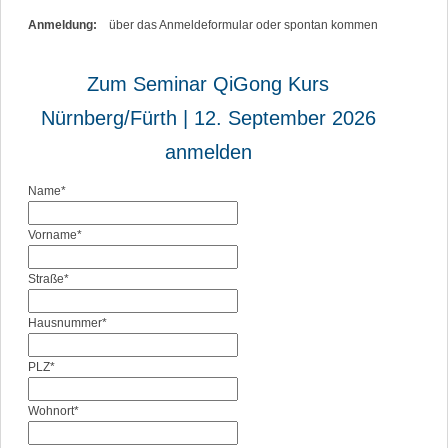
Anmeldung:
über das Anmeldeformular oder spontan kommen
Zum Seminar QiGong Kurs
Nürnberg/Fürth | 12. September 2026
anmelden
Pflichtfeld
Name
*
Pflichtfeld
Vorname
*
Pflichtfeld
Straße
*
Pflichtfeld
Hausnummer
*
Pflichtfeld
PLZ
*
Pflichtfeld
Wohnort
*