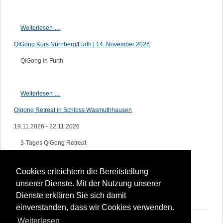
QiGong
Weiterlesen …
Kurs
QiGong Kurs Nürnberg/Fürth | 14. November 2026
Nürnberg/Fürth
|
QiGong in Fürth
12.
September
2026
QiGong
Weiterlesen …
Kurs
Qigong Retreat in Schloss Wasmuthhausen
Nürnberg/Fürth
|
19.11.2026 - 22.11.2026
14.
3-Tages QiGong Retreat
November
2026
Qigong
Weiterlesen …
Retreat
Cookies erleichtern die Bereitstellung
in
unserer Dienste. Mit der Nutzung unserer
Schloss
Dienste erklären Sie sich damit
Wasmuthhausen
einverstanden, dass wir Cookies verwenden.
Weiterlesen