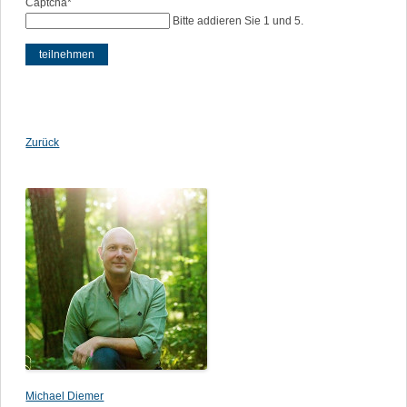
Pflichtfeld
Bitte
Captcha
*
addieren
Bitte addieren Sie 1 und 5.
Sie
1
und
5.
Zurück
Michael Diemer